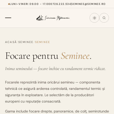
LUNI–VINERI 09.00 - 17.00
0726.222.534
SEMINEE@SEMINEE.RO
ACASĂ
/
SEMINEE
/
SEMINEE
Focare pentru
Seminee
.
Inima semineului — focare închise cu randament termic ridicat.
Focarele reprezintă inima oricărui semineu — componenta
tehnică ce asigură arderea controlată, randamentul termic și
siguranța în exploatare. Le selectăm de la producători
europeni cu reputație consacrată.
Gama include focare drepte, panoramice, de colț, semirotunde