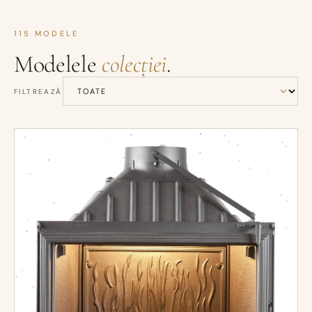
115
MODELE
Modelele
colecției
.
FILTREAZĂ