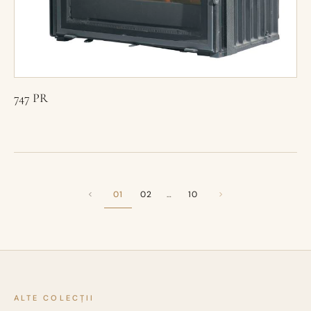
747 PR
01
02
10
…
ALTE COLECȚII