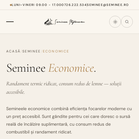
LUNI–VINERI 09.00 - 17.00
0726.222.534
SEMINEE@SEMINEE.RO
ACASĂ
/
SEMINEE
/
ECONOMICE
Seminee
Economice
.
Randament termic ridicat, consum redus de lemne — soluții
accesibile.
Semineele economice combină eficiența focarelor moderne cu
un preț accesibil. Sunt gândite pentru cei care doresc o sursă
reală de încălzire suplimentară, cu consum redus de
combustibil și randament ridicat.