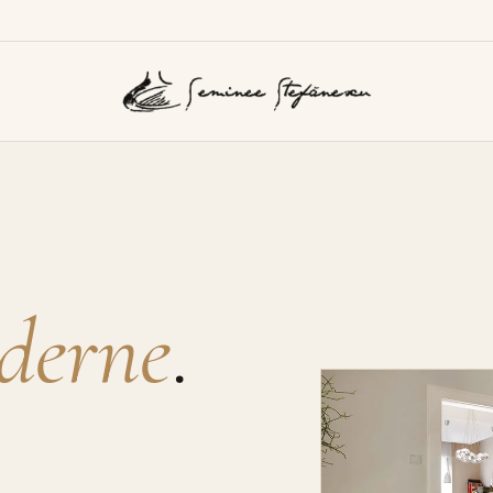
derne
.