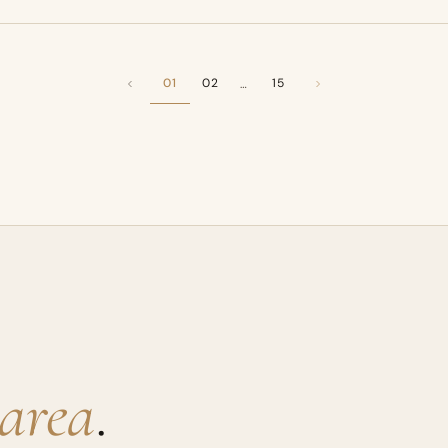
01
02
15
…
rarea
.