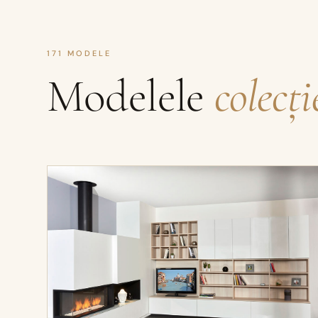
171
MODELE
Modelele
colecți