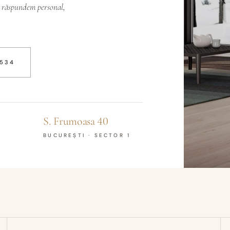
ă răspundem personal,
 534
S. Frumoasa 40
BUCUREȘTI · SECTOR 1