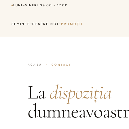
LUNI–VINERI 09.00 - 17.00
SEMINEE
DESPRE NOI
PROMOȚII
ACASĂ
·
CONTACT
La
dispoziția
dumneavoastr