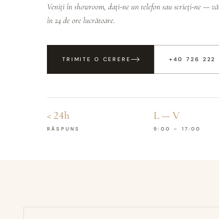
Veniți în showroom, dați-ne un telefon sau scrieți-ne — v
în 24 de ore lucrătoare.
TRIMITE O CERERE
+40 726 222
< 24h
L — V
RĂSPUNS
9:00 – 17:00