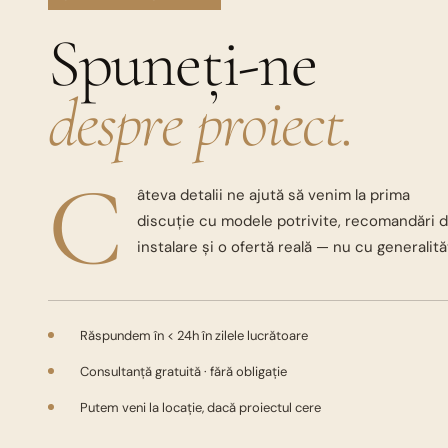
Spuneți-ne
despre proiect.
C
âteva detalii ne ajută să venim la prima
discuție cu modele potrivite, recomandări 
instalare și o ofertă reală — nu cu generalităț
Răspundem în < 24h în zilele lucrătoare
Consultanță gratuită · fără obligație
Putem veni la locație, dacă proiectul cere