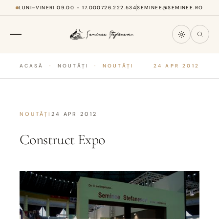
LUNI–VINERI 09.00 - 17.00
0726.222.534
SEMINEE@SEMINEE.RO
ACASĂ
·
NOUTĂȚI
·
NOUTĂȚI
24 APR 2012
NOUTĂȚI
24 APR 2012
Construct Expo