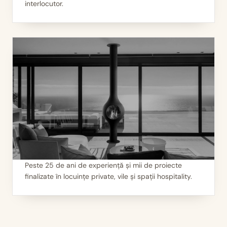
Servicii 360°
interlocutor.
Peste 25 de ani de experiență și mii de proiecte
finalizate în locuințe private, vile și spații hospitality.
III
Mii de seminee instalate