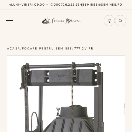
LUNI–VINERI 09.00 - 17.00
0726.222.534
SEMINEE@SEMINEE.RO
ACASĂ
/
FOCARE PENTRU SEMINEE
/
777 2V PR