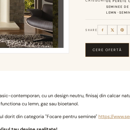
CATEGORII
DE PERETE C
SEMINEE DE
·
LEMN
SEMI
SHARE
CERE OFERTĂ
sic-contemporan, cu un design neutru, finisaj din calcar natur
functiona cu lemn, gaz sau bioetanol.
ul dorit din categoria "Focare pentru seminee"
https://www.s
Visul tau devine realitate!