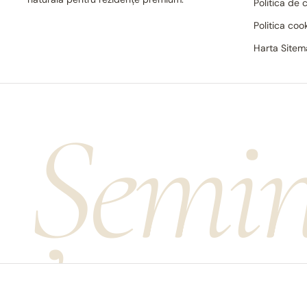
Politica de 
Politica coo
Harta Site
Șemin