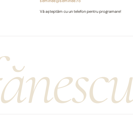
seminee@seminee.ro
Vă așteptăm cu un telefon pentru programare!
fănesc