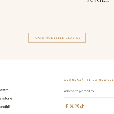
TOATE MODELELE
CLASICE
ABONEAZĂ-TE LA NEWSL
astră
 istorie
ondiții