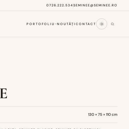
0726.222.534
SEMINEE@SEMINEE.RO
PORTOFOLIU
NOUTĂȚI
CONTACT
E
130 × 75 × 110 cm