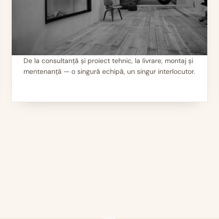
De la consultanță și proiect tehnic, la livrare, montaj și
mentenanță — o singură echipă, un singur interlocutor.
II
Servicii 360°