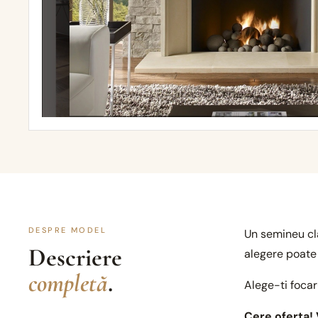
DESPRE MODEL
Un semineu cla
Descriere
alegere poate 
completă
.
Alege-ti focar
Cere oferta! 