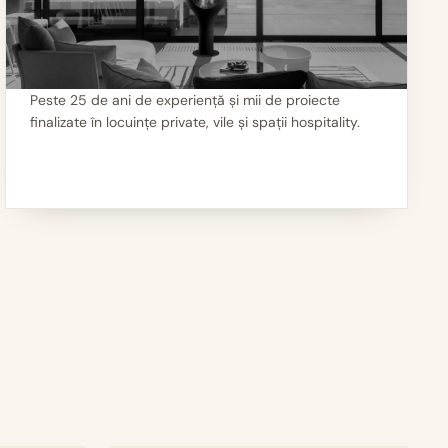
Peste 25 de ani de experiență și mii de proiecte
finalizate în locuințe private, vile și spații hospitality.
III
Mii de seminee instalate