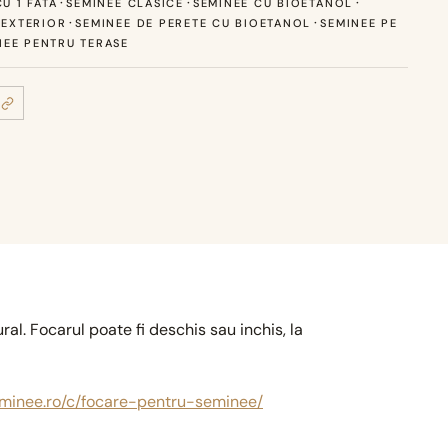
·
·
·
U 1 FATA
SEMINEE CLASICE
SEMINEE CU BIOETANOL
·
·
 EXTERIOR
SEMINEE DE PERETE CU BIOETANOL
SEMINEE PE
NEE PENTRU TERASE
al. Focarul poate fi deschis sau inchis, la
eminee.ro/c/focare-pentru-seminee/