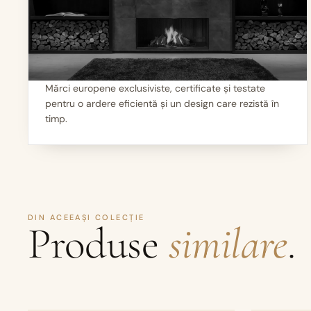
Mărci europene exclusiviste, certificate și testate
pentru o ardere eficientă și un design care rezistă în
I
Calitate garantată
timp.
DIN ACEEAȘI COLECȚIE
Produse
similare
.