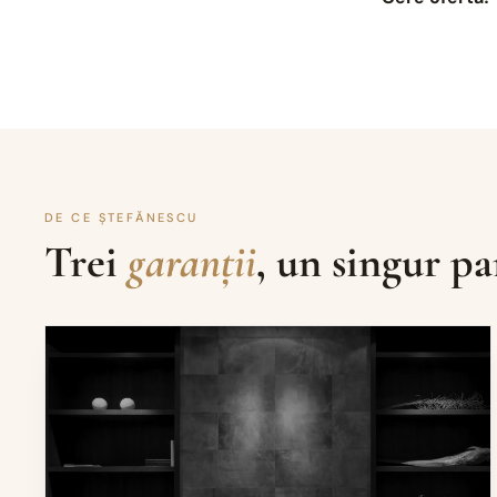
DE CE ȘTEFĂNESCU
Trei
garanții
, un singur pa