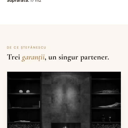
Suprafata:
17 m2
DE CE ȘTEFĂNESCU
Trei
garanții
, un singur partener.