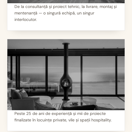
De la consultanță și proiect tehnic, la livrare, montaj și
mentenanță — o singură echipă, un singur
II
Servicii 360°
interlocutor.
Peste 25 de ani de experiență și mii de proiecte
finalizate în locuințe private, vile și spații hospitality.
III
Mii de seminee instalate