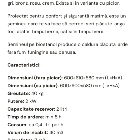
gri, bronz, rosu, crem. Exista si in varianta cu picior.
Proiectat pentru confort și siguranță maximă, este un
șemineu care te va face să petreci seri plăcute langa
foc, atât în ​​timpul iernii, cât și în timpul verii.
Semineul pe bioetanol produce o caldura placuta, arde
fara fum, funingine sau cenusa.
Caracteristici:
Dimensiuni (fara picior):
600×610×580 mm (L×H×A)
Dimensiuni (cu picior):
600×900×580 mm (L×H×A)
Greutate:
40 kg
Putere:
2 kW
Capacitate rezervor:
2 litri
Timp de ardere:
min 5 h
Consum:
ca 0,4 litri per h
Volum de incalzit:
40 m3