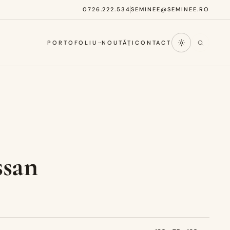
0726.222.534
SEMINEE@SEMINEE.RO
PORTOFOLIU
NOUTĂȚI
CONTACT
san