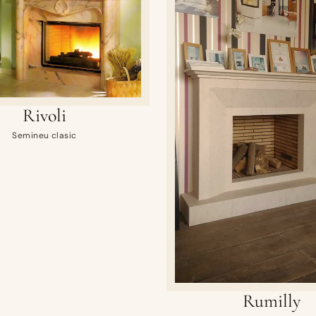
Rivoli
Semineu clasic
Rumilly