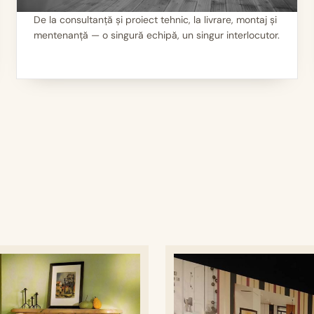
De la consultanță și proiect tehnic, la livrare, montaj și
mentenanță — o singură echipă, un singur interlocutor.
II
Servicii 360°