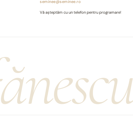
seminee@seminee.ro
Vă așteptăm cu un telefon pentru programare!
fănesc