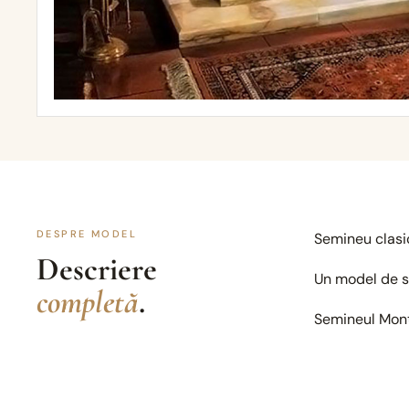
DESPRE MODEL
Semineu clasic
Descriere
Un model de se
completă
.
Semineul Mont