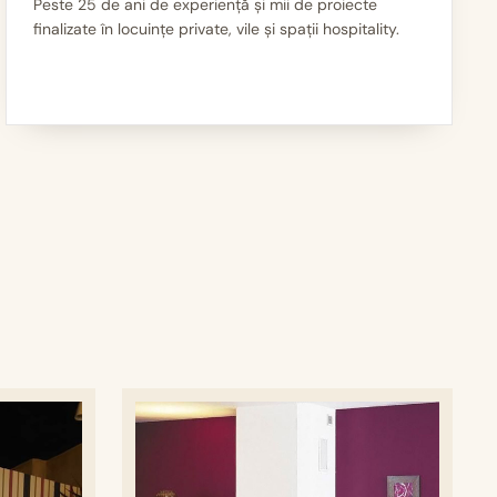
Peste 25 de ani de experiență și mii de proiecte
finalizate în locuințe private, vile și spații hospitality.
III
Mii de seminee instalate