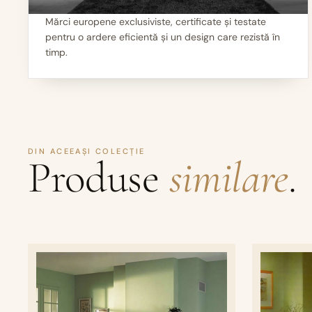
Mărci europene exclusiviste, certificate și testate
pentru o ardere eficientă și un design care rezistă în
I
Calitate garantată
timp.
DIN ACEEAȘI COLECȚIE
Produse
similare
.