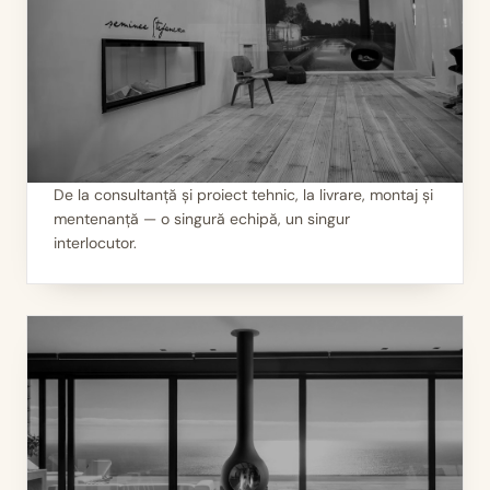
De la consultanță și proiect tehnic, la livrare, montaj și
mentenanță — o singură echipă, un singur
II
Servicii 360°
interlocutor.