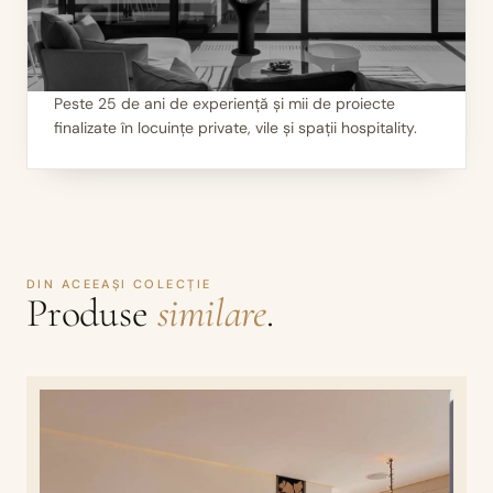
Peste 25 de ani de experiență și mii de proiecte
finalizate în locuințe private, vile și spații hospitality.
III
Mii de seminee instalate
DIN ACEEAȘI COLECȚIE
Produse
similare
.