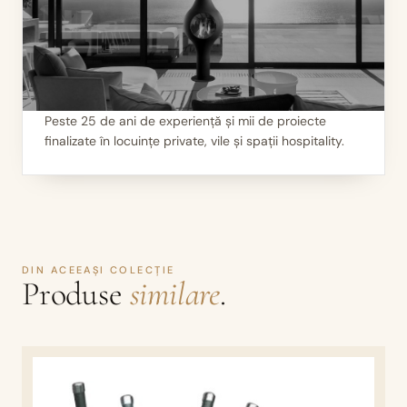
Peste 25 de ani de experiență și mii de proiecte
finalizate în locuințe private, vile și spații hospitality.
III
Mii de seminee instalate
DIN ACEEAȘI COLECȚIE
Produse
similare
.