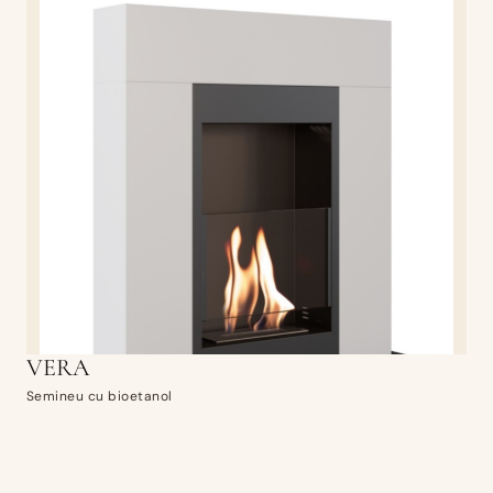
VERA
Semineu cu bioetanol