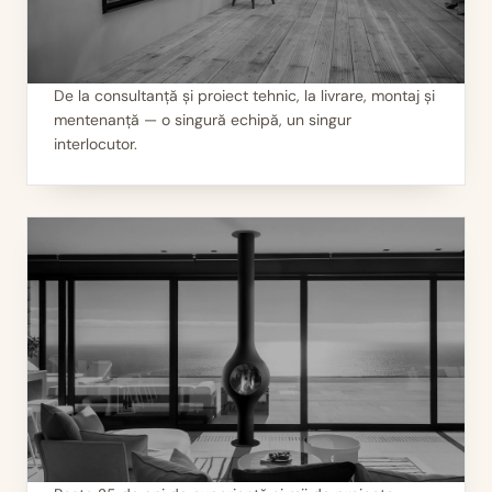
De la consultanță și proiect tehnic, la livrare, montaj și
mentenanță — o singură echipă, un singur
II
Servicii 360°
interlocutor.