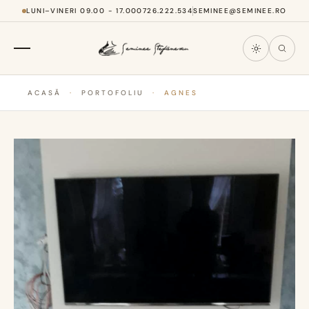
LUNI–VINERI 09.00 - 17.00
0726.222.534
SEMINEE@SEMINEE.RO
ACASĂ
·
PORTOFOLIU
·
AGNES