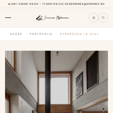
LUNI–VINERI 09.00 - 17.00
0726.222.534
SEMINEE@SEMINEE.RO
ACASĂ
·
PORTOFOLIU
·
GYROFOCUS LA CLUJ