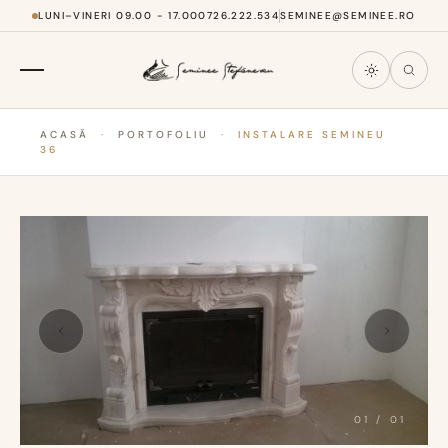
LUNI–VINERI 09.00 - 17.00
0726.222.534
SEMINEE@SEMINEE.RO
ACASĂ
·
PORTOFOLIU
·
INSTALARE SEMINEU
36
01
/
01