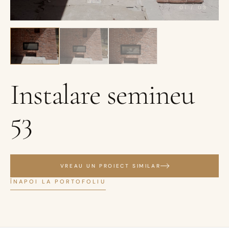
01
/
03
Instalare semineu
53
VREAU UN PROIECT SIMILAR
ÎNAPOI LA PORTOFOLIU