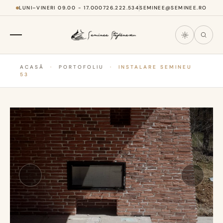
LUNI–VINERI 09.00 - 17.00
0726.222.534
SEMINEE@SEMINEE.RO
ACASĂ
·
PORTOFOLIU
·
INSTALARE SEMINEU
53