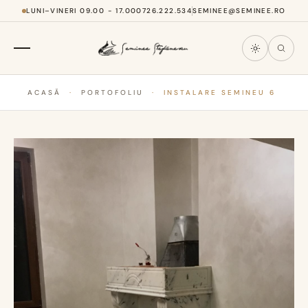
LUNI–VINERI 09.00 - 17.00
0726.222.534
SEMINEE@SEMINEE.RO
ACASĂ
·
PORTOFOLIU
·
INSTALARE SEMINEU 6