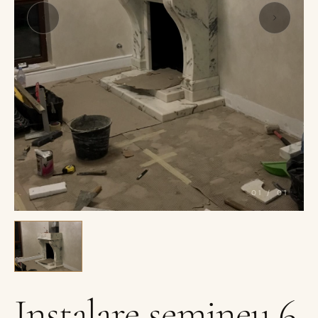
01
/
01
Instalare semineu 6