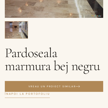
01
/
01
Pardoseala
marmura bej negru
VREAU UN PROIECT SIMILAR
ÎNAPOI LA PORTOFOLIU