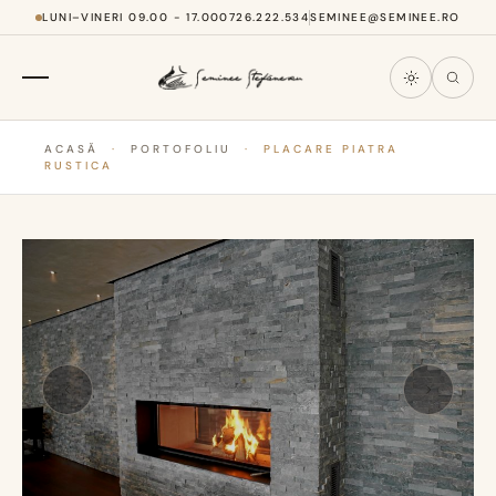
LUNI–VINERI 09.00 - 17.00
0726.222.534
SEMINEE@SEMINEE.RO
ACASĂ
·
PORTOFOLIU
·
PLACARE PIATRA
RUSTICA