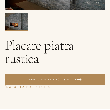
01
/
01
Placare piatra
rustica
VREAU UN PROIECT SIMILAR
ÎNAPOI LA PORTOFOLIU