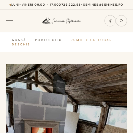
LUNI–VINERI 09.00 - 17.00
0726.222.534
SEMINEE@SEMINEE.RO
ACASĂ
·
PORTOFOLIU
·
RUMILLY CU FOCAR
DESCHIS