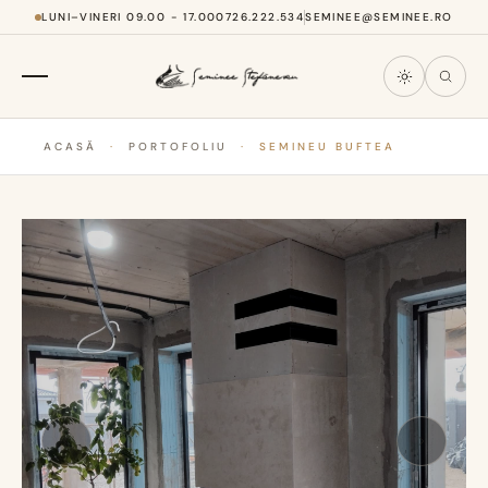
LUNI–VINERI 09.00 - 17.00
0726.222.534
SEMINEE@SEMINEE.RO
ACASĂ
·
PORTOFOLIU
·
SEMINEU BUFTEA