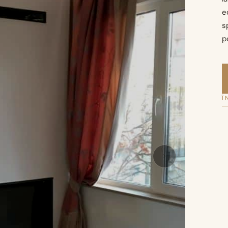
e
s
p
Î