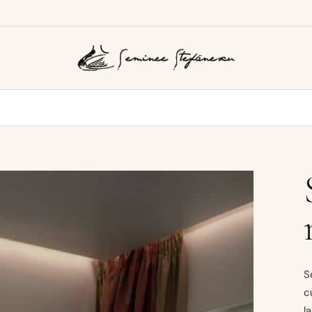
S
c
l