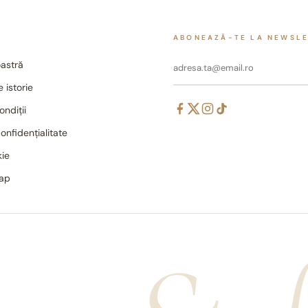
ABONEAZĂ-TE LA NEWSL
astră
 istorie
ondiții
confidențialitate
kie
map