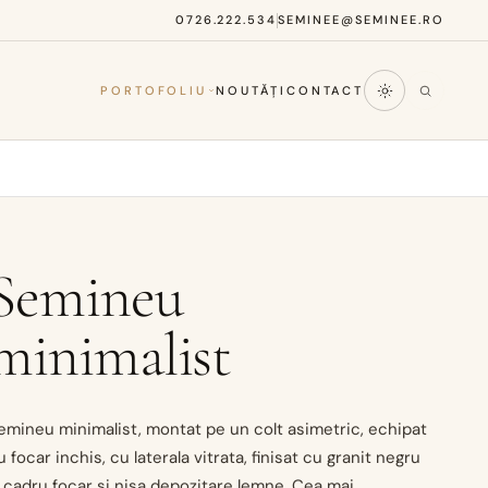
0726.222.534
SEMINEE@SEMINEE.RO
PORTOFOLIU
NOUTĂȚI
CONTACT
Semineu
minimalist
emineu minimalist, montat pe un colt asimetric, echipat
u focar inchis, cu laterala vitrata, finisat cu granit negru
a cadru focar si nisa depozitare lemne. Cea mai