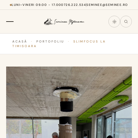
LUNI–VINERI 09.00 - 17.00
0726.222.534
SEMINEE@SEMINEE.RO
ACASĂ
·
PORTOFOLIU
·
SLIMFOCUS LA
TIMISOARA