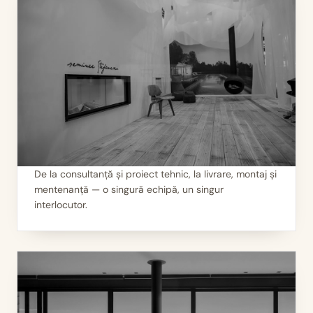
De la consultanță și proiect tehnic, la livrare, montaj și
mentenanță — o singură echipă, un singur
II
Servicii 360°
interlocutor.