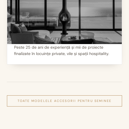
Peste 25 de ani de experiență și mii de proiecte
finalizate în locuințe private, vile și spații hospitality.
III
Mii de seminee instalate
TOATE MODELELE
ACCESORII PENTRU SEMINEE