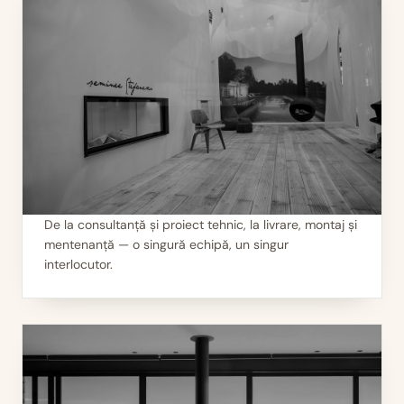
De la consultanță și proiect tehnic, la livrare, montaj și
mentenanță — o singură echipă, un singur
II
Servicii 360°
interlocutor.