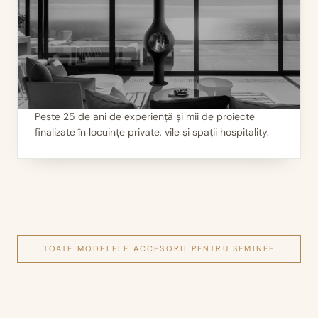
Peste 25 de ani de experiență și mii de proiecte
finalizate în locuințe private, vile și spații hospitality.
III
Mii de seminee instalate
TOATE MODELELE
ACCESORII PENTRU SEMINEE