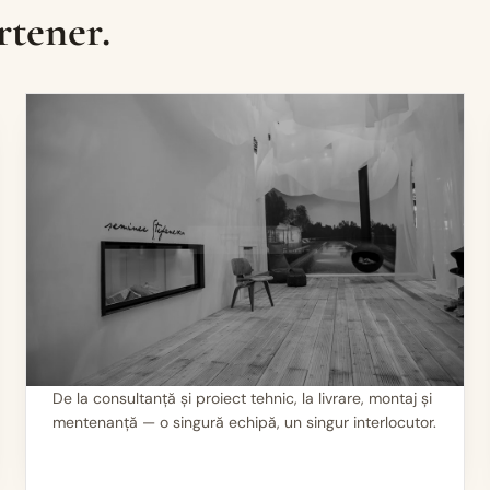
rtener.
De la consultanță și proiect tehnic, la livrare, montaj și
mentenanță — o singură echipă, un singur interlocutor.
II
Servicii 360°