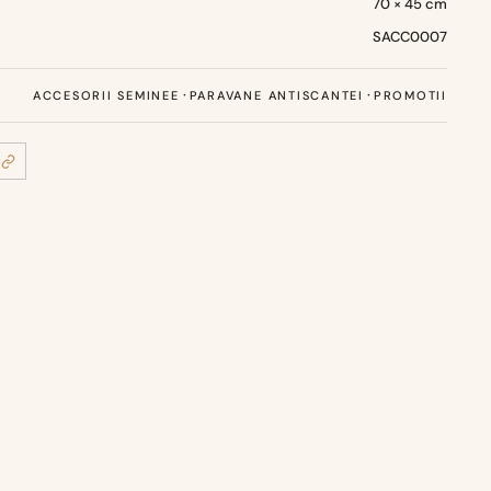
70 × 45 cm
SACC0007
·
·
ACCESORII SEMINEE
PARAVANE ANTISCANTEI
PROMOTII