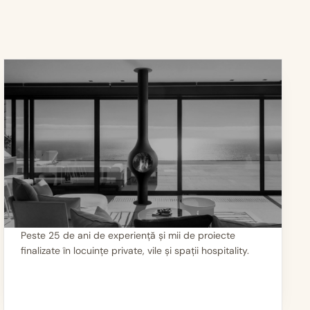
Peste 25 de ani de experiență și mii de proiecte
finalizate în locuințe private, vile și spații hospitality.
III
Mii de seminee instalate