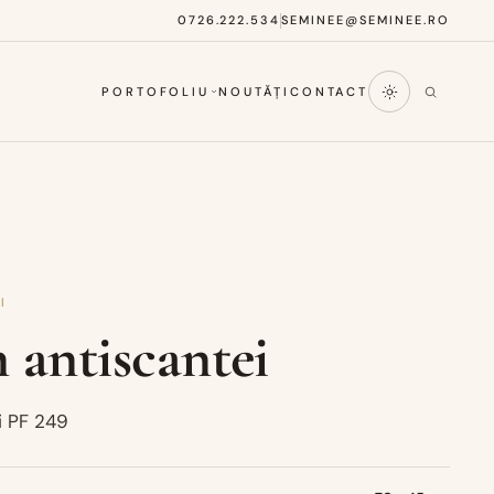
0726.222.534
SEMINEE@SEMINEE.RO
PORTOFOLIU
NOUTĂȚI
CONTACT
I
 antiscantei
i PF 249