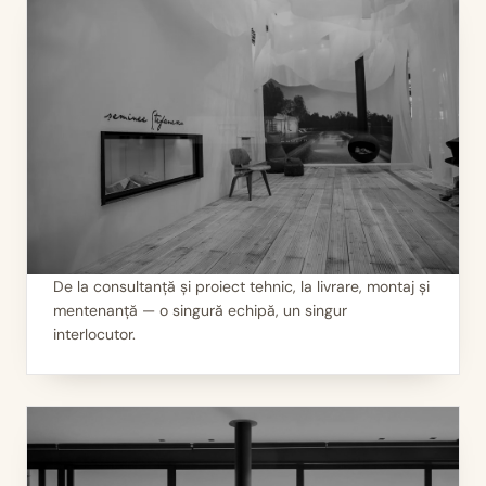
De la consultanță și proiect tehnic, la livrare, montaj și
mentenanță — o singură echipă, un singur
II
Servicii 360°
interlocutor.