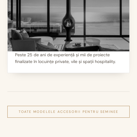
Peste 25 de ani de experiență și mii de proiecte
finalizate în locuințe private, vile și spații hospitality.
III
Mii de seminee instalate
TOATE MODELELE
ACCESORII PENTRU SEMINEE