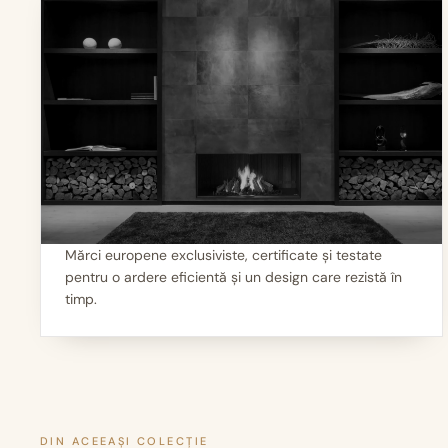
Mărci europene exclusiviste, certificate și testate
pentru o ardere eficientă și un design care rezistă în
I
Calitate garantată
timp.
DIN ACEEAȘI COLECȚIE