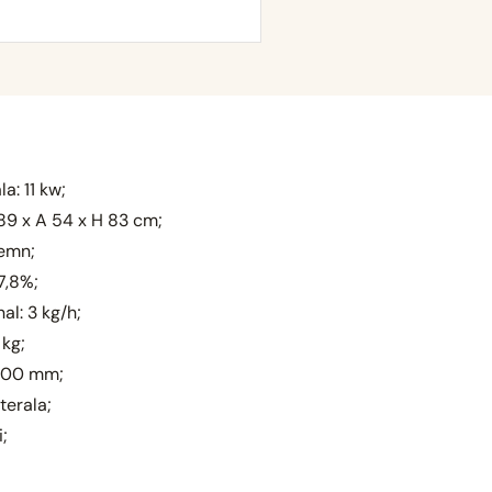
a: 11 kw;
89 x A 54 x H 83 cm;
lemn;
7,8%;
l: 3 kg/h;
 kg;
 200 mm;
terala;
i;