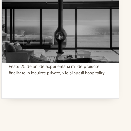
Peste 25 de ani de experiență și mii de proiecte
finalizate în locuințe private, vile și spații hospitality.
III
Mii de seminee instalate