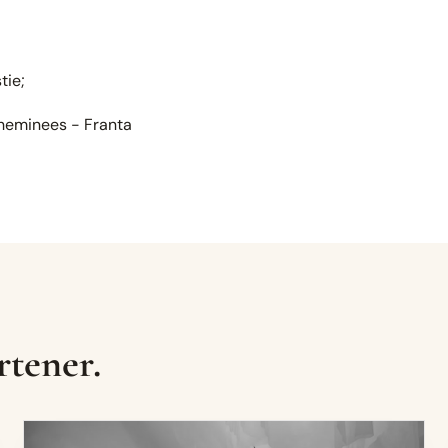
tie;
heminees - Franta
rtener.