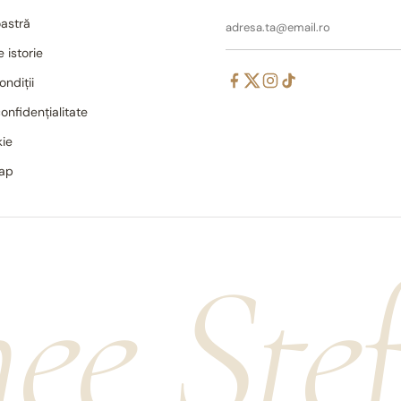
astră
 istorie
ondiții
confidențialitate
kie
map
ee Ște