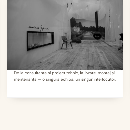
De la consultanță și proiect tehnic, la livrare, montaj și
mentenanță — o singură echipă, un singur interlocutor.
II
Servicii 360°