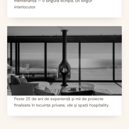
mentenanță — o singură echipă, un singur
II
Servicii 360°
interlocutor.
Peste 25 de ani de experiență și mii de proiecte
finalizate în locuințe private, vile și spații hospitality.
III
Mii de seminee instalate