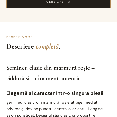
CERE OFERTĂ
DESPRE MODEL
Descriere
completă
.
Șemineu clasic din marmură roșie –
căldură și rafinament autentic
Eleganță și caracter într-o singură piesă
Șemineul clasic din marmură roșie atrage imediat
privirea și devine punctul central al oricărui living sau
salon sofisticat. Designul său clasic și proporțiile