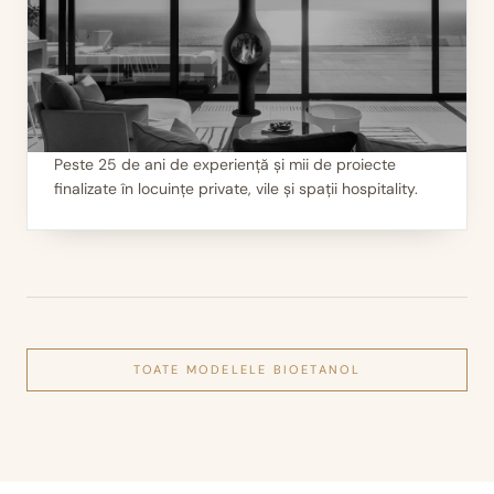
Peste 25 de ani de experiență și mii de proiecte
finalizate în locuințe private, vile și spații hospitality.
III
Mii de seminee instalate
TOATE MODELELE
BIOETANOL