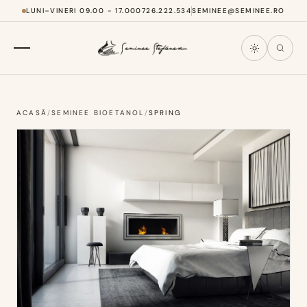
LUNI–VINERI 09.00 - 17.00
0726.222.534
SEMINEE@SEMINEE.RO
ACASĂ
/
SEMINEE BIOETANOL
/
SPRING