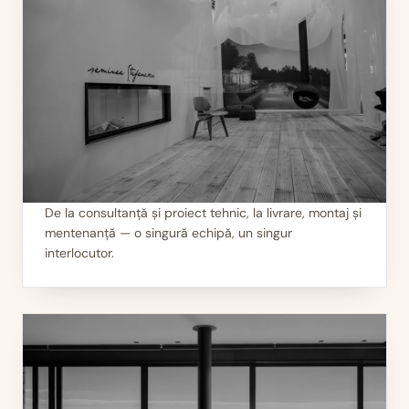
De la consultanță și proiect tehnic, la livrare, montaj și
mentenanță — o singură echipă, un singur
II
Servicii 360°
interlocutor.