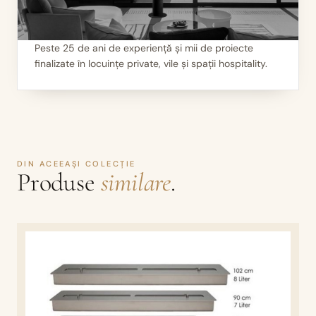
Peste 25 de ani de experiență și mii de proiecte
finalizate în locuințe private, vile și spații hospitality.
III
Mii de seminee instalate
DIN ACEEAȘI COLECȚIE
Produse
similare
.