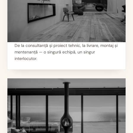
De la consultanță și proiect tehnic, la livrare, montaj și
mentenanță — o singură echipă, un singur
II
Servicii 360°
interlocutor.