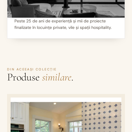
Peste 25 de ani de experiență și mii de proiecte
finalizate în locuințe private, vile și spații hospitality.
III
Mii de seminee instalate
DIN ACEEAȘI COLECȚIE
Produse
similare
.