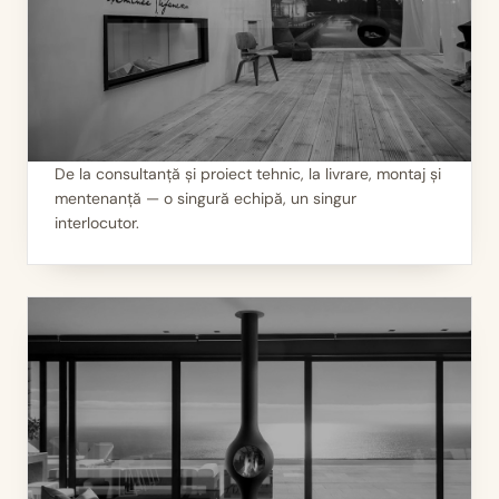
De la consultanță și proiect tehnic, la livrare, montaj și
mentenanță — o singură echipă, un singur
II
Servicii 360°
interlocutor.