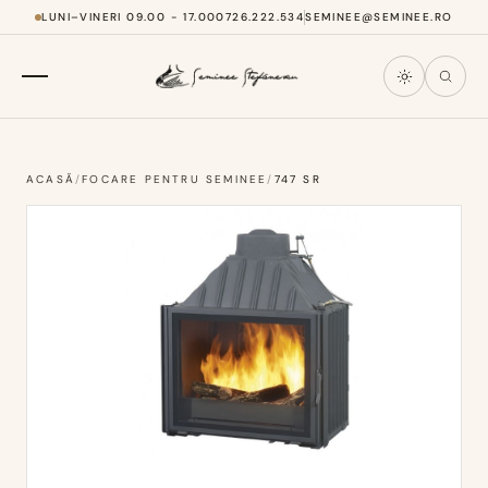
LUNI–VINERI 09.00 - 17.00
0726.222.534
SEMINEE@SEMINEE.RO
ACASĂ
/
FOCARE PENTRU SEMINEE
/
747 SR