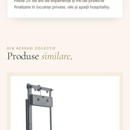
Peste 25 de ani de experiență și mii de proiecte
finalizate în locuințe private, vile și spații hospitality.
III
Mii de seminee instalate
DIN ACEEAȘI COLECȚIE
Produse
similare
.