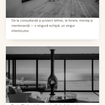
De la consultanță și proiect tehnic, la livrare, montaj și
mentenanță — o singură echipă, un singur
II
Servicii 360°
interlocutor.