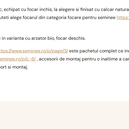
, echipat cu focar inchis, la alegere si finisat cu calcar natura
Puteti alege focarul din categoria focare pentru seminee
https
 in varianta cu arzator bio, focar deschis.
ttps://www.seminee.ro/p/page/3/
este pachetul complet ce inc
seminee.ro/p/c-6/
, accesorii de montaj pentru o inaltime a cam
ort si montaj.