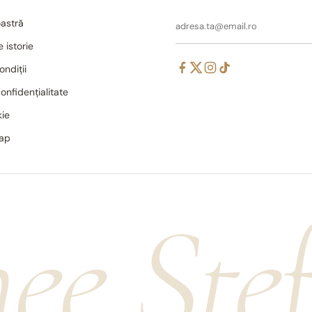
astră
 istorie
ondiții
confidențialitate
kie
map
ee Ște