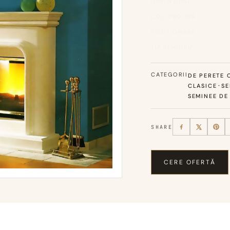
DIMENSIUNI
COD PRODUS
POZITIONARE
TIP SEMINEU
CATEGORII
DE PERETE C
·
CLASICE
SE
SEMINEE DE
SHARE
CERE OFERTĂ