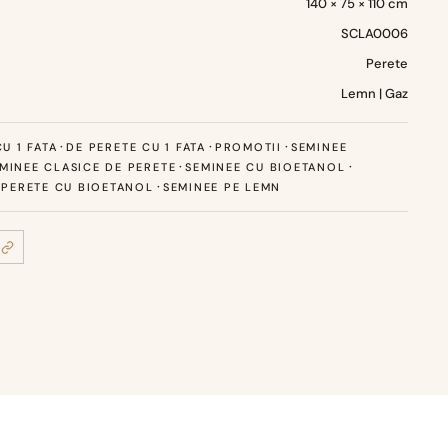
140 × 75 × 110 cm
SCLA0006
Perete
Lemn | Gaz
·
·
·
U 1 FATA
DE PERETE CU 1 FATA
PROMOTII
SEMINEE
·
·
MINEE CLASICE DE PERETE
SEMINEE CU BIOETANOL
·
 PERETE CU BIOETANOL
SEMINEE PE LEMN