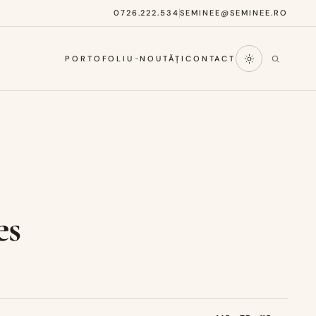
0726.222.534
SEMINEE@SEMINEE.RO
PORTOFOLIU
NOUTĂȚI
CONTACT
es