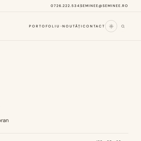
0726.222.534
SEMINEE@SEMINEE.RO
PORTOFOLIU
NOUTĂȚI
CONTACT
e
ran