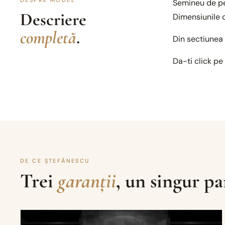
DESPRE MODEL
Semineu de per
Descriere
Dimensiunile d
completă
.
Din sectiunea 
Da-ti click pe
DE CE ȘTEFĂNESCU
Trei
garanții
, un singur pa