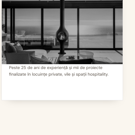
Peste 25 de ani de experiență și mii de proiecte
finalizate în locuințe private, vile și spații hospitality.
III
Mii de seminee instalate