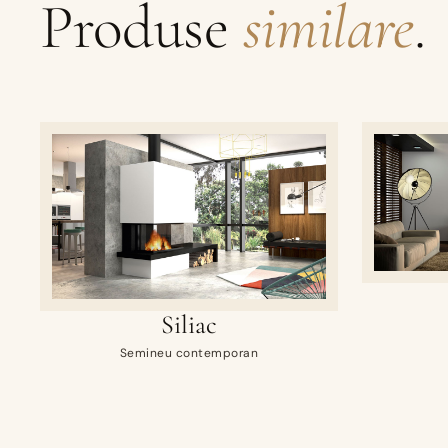
Produse
similare
.
Siliac
Semineu contemporan