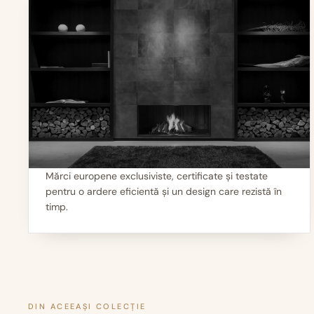
Mărci europene exclusiviste, certificate și testate
pentru o ardere eficientă și un design care rezistă în
I
Calitate garantată
timp.
DIN ACEEAȘI COLECȚIE