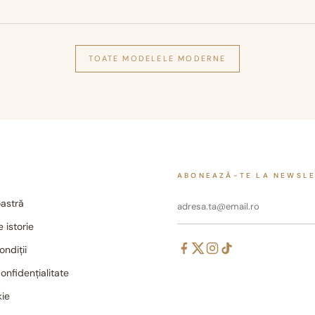
TOATE MODELELE
MODERNE
ABONEAZĂ-TE LA NEWSL
astră
 istorie
ondiții
confidențialitate
kie