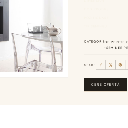
DIMENSIUNI
COD PRODUS
POZITIONARE
TIP SEMINEU
CATEGORII
DE PERETE C
·
SEMINEE P
SHARE
CERE OFERTĂ