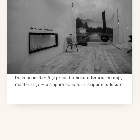
De la consultanță și proiect tehnic, la livrare, montaj și
mentenanță — o singură echipă, un singur interlocutor.
II
Servicii 360°