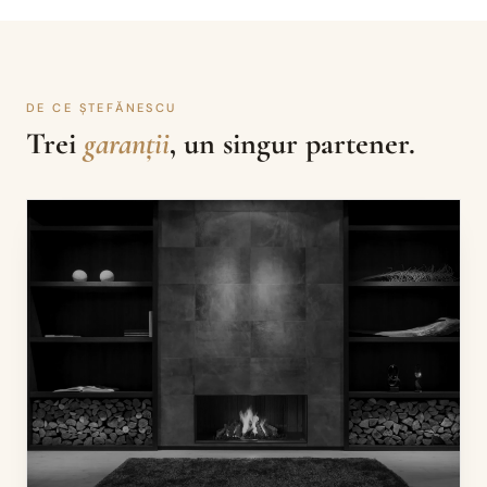
DE CE ȘTEFĂNESCU
Trei
garanții
, un singur partener.