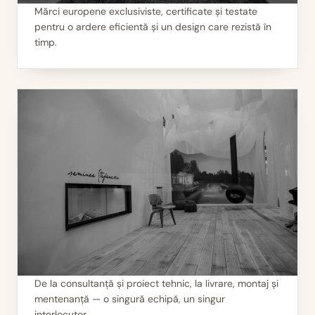
Mărci europene exclusiviste, certificate și testate
pentru o ardere eficientă și un design care rezistă în
I
Calitate garantată
timp.
De la consultanță și proiect tehnic, la livrare, montaj și
mentenanță — o singură echipă, un singur
II
Servicii 360°
interlocutor.