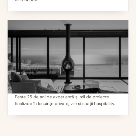
Peste 25 de ani de experiență și mii de proiecte
finalizate în locuințe private, vile și spații hospitality.
III
Mii de seminee instalate