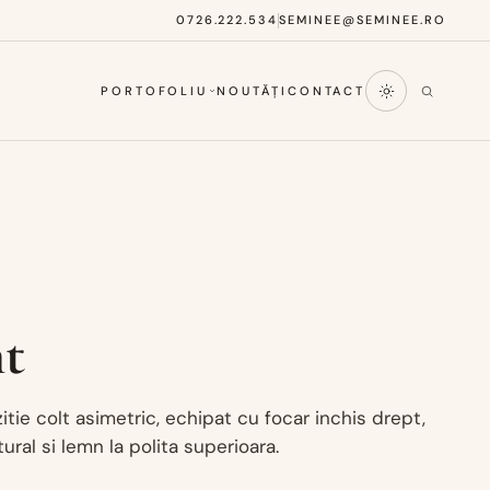
0726.222.534
SEMINEE@SEMINEE.RO
PORTOFOLIU
NOUTĂȚI
CONTACT
t
itie colt asimetric, echipat cu focar inchis drept,
tural si lemn la polita superioara.