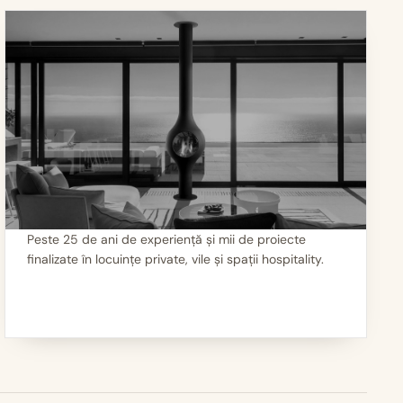
Peste 25 de ani de experiență și mii de proiecte
finalizate în locuințe private, vile și spații hospitality.
III
Mii de seminee instalate