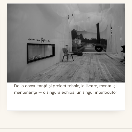
De la consultanță și proiect tehnic, la livrare, montaj și
mentenanță — o singură echipă, un singur interlocutor.
II
Servicii 360°