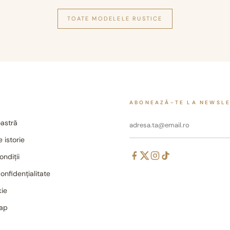
TOATE MODELELE
RUSTICE
ABONEAZĂ-TE LA NEWSL
astră
 istorie
ondiții
confidențialitate
kie
map