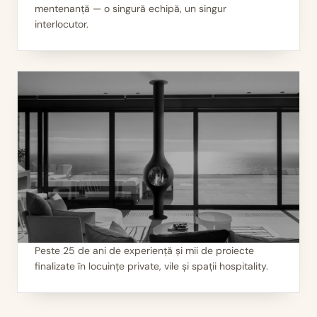
mentenanță — o singură echipă, un singur
II
Servicii 360°
interlocutor.
Peste 25 de ani de experiență și mii de proiecte
finalizate în locuințe private, vile și spații hospitality.
III
Mii de seminee instalate