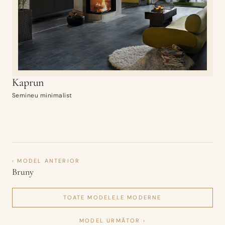
Kaprun
Semineu minimalist
‹ MODEL ANTERIOR
Bruny
TOATE MODELELE
MODERNE
MODEL URMĂTOR ›