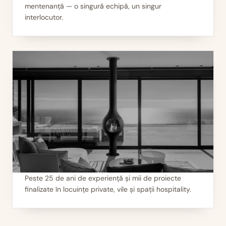
mentenanță — o singură echipă, un singur
II
Servicii 360°
interlocutor.
Peste 25 de ani de experiență și mii de proiecte
finalizate în locuințe private, vile și spații hospitality.
III
Mii de seminee instalate