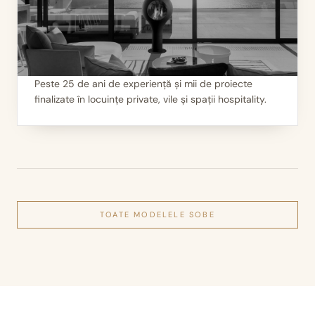
Peste 25 de ani de experiență și mii de proiecte
finalizate în locuințe private, vile și spații hospitality.
III
Mii de seminee instalate
TOATE MODELELE
SOBE