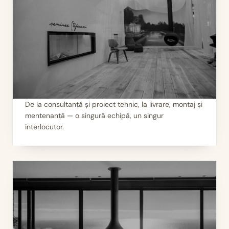
De la consultanță și proiect tehnic, la livrare, montaj și
mentenanță — o singură echipă, un singur
II
Servicii 360°
interlocutor.