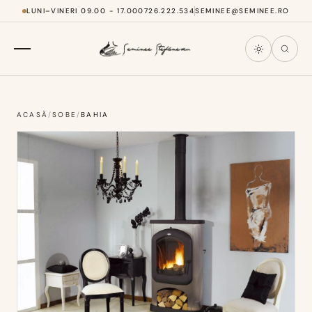
LUNI–VINERI 09.00 - 17.00
0726.222.534
SEMINEE@SEMINEE.RO
ACASĂ
/
SOBE
/
BAHIA