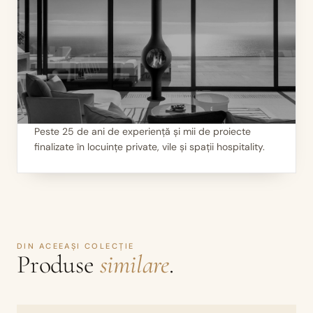
Peste 25 de ani de experiență și mii de proiecte
finalizate în locuințe private, vile și spații hospitality.
III
Mii de seminee instalate
DIN ACEEAȘI COLECȚIE
Produse
similare
.