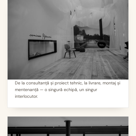
De la consultanță și proiect tehnic, la livrare, montaj și
mentenanță — o singură echipă, un singur
II
Servicii 360°
interlocutor.