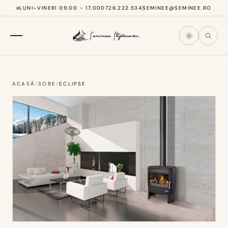
LUNI–VINERI 09.00 - 17.00
0726.222.534
SEMINEE@SEMINEE.RO
ACASĂ
/
SOBE
/
ECLIPSE