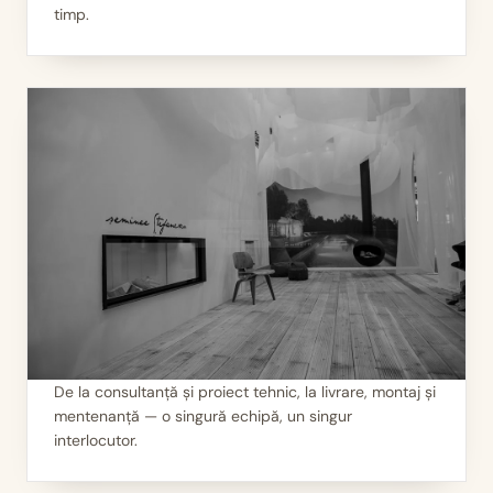
Calitate garantată
timp.
De la consultanță și proiect tehnic, la livrare, montaj și
mentenanță — o singură echipă, un singur
II
Servicii 360°
interlocutor.