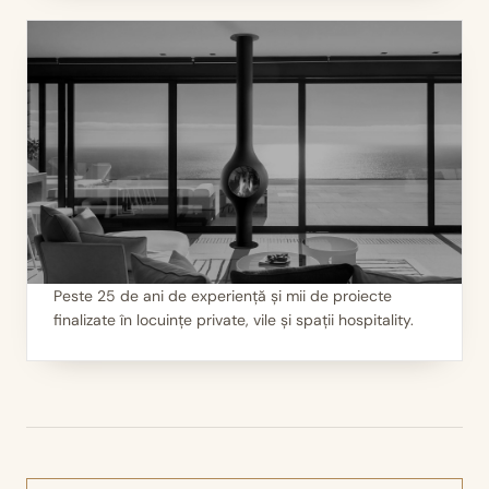
Peste 25 de ani de experiență și mii de proiecte
finalizate în locuințe private, vile și spații hospitality.
III
Mii de seminee instalate