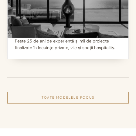
Peste 25 de ani de experiență și mii de proiecte
finalizate în locuințe private, vile și spații hospitality.
III
Mii de seminee instalate
TOATE MODELELE
FOCUS