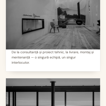
De la consultanță și proiect tehnic, la livrare, montaj și
mentenanță — o singură echipă, un singur
II
Servicii 360°
interlocutor.