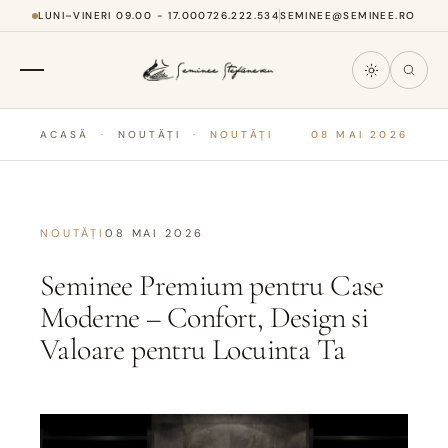
LUNI–VINERI 09.00 - 17.00
0726.222.534
SEMINEE@SEMINEE.RO
ACASĂ
·
NOUTĂȚI
·
NOUTĂȚI
08 MAI 2026
NOUTĂȚI
08 MAI 2026
Seminee Premium pentru Case
Moderne – Confort, Design si
Valoare pentru Locuinta Ta